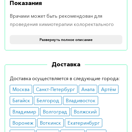
Показания
Врачами может быть рекомендован для
проведения химиотерапии колоректального
рака, при наличии метастазов при наличии
Развернуть полное описание
стромальных опухолей.
Противопоказания
Доставка
Эффективен на стадии метастазирования, в то
же время не рекомендуется применять при
Доставка осуществляется в следующие города:
наличии почечной или печеночной
Москва
Санкт-Петербург
Анапа
Артём
недостаточности.
Батайск
Белгород
Владивосток
Побочные эффекты
Владимир
Волгоград
Волжский
Хорошо переносится пациентами в сравнении с
Воронеж
Воткинск
Екатеринбург
иными средствами для химиотерапии.