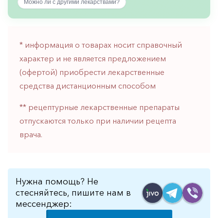
Можно ли с другими лекарствами?
горло-
нос
Хирургия
* информация о товарах носит справочный
Щитовидная
характер и не является предложением
железа
(офертой) приобрести лекарственные
средства дистанционным способом
** рецептурные лекарственные препараты
отпускаются только при наличии рецепта
врача.
Нужна помощь? Не
стесняйтесь, пишите нам в
мессенджер: