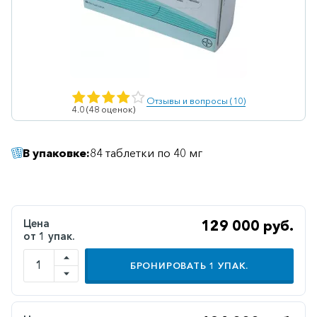
Ветеринарные
Витаминные
Гематологические
Гепатит
Отзывы и вопросы (10)
4.0 (48 оценок)
Гепатопротекторы
Гинекология
В упаковке:
84 таблетки по 40 мг
Гомеопатические
Гормональные
Дерматологические
Цена
129 000 руб.
от 1 упак.
Диабетические
БРОНИРОВАТЬ
1
УПАК.
Желудочно-
кишечные
Иммунодепрессанты