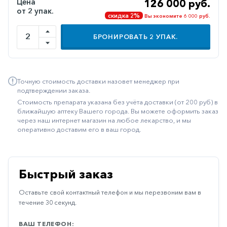
Цена
126 000 руб.
от 2 упак.
Иммуностимуляторы
скидка 2%
Вы экономите 6 000 руб.
Климактерические
БРОНИРОВАТЬ
2
УПАК.
Метаболизм
Минеральный
обмен
Точную стоимость доставки назовет менеджер при
подтверждении заказа.
Наружные
Стоимость препарата указана без учёта доставки (от 200 руб) в
средства
ближайшую аптеку Вашего города. Вы можете оформить заказ
через наш интернет магазин на любое лекарство, и мы
Неврологические
оперативно доставим его в ваш город.
Остеопороз
Офтальмология
Быстрый заказ
Паркинсон
Оставьте свой контактный телефон и мы перезвоним вам в
Противоаллергические
течение 30 секунд.
Противовирусные
ВАШ ТЕЛЕФОН: