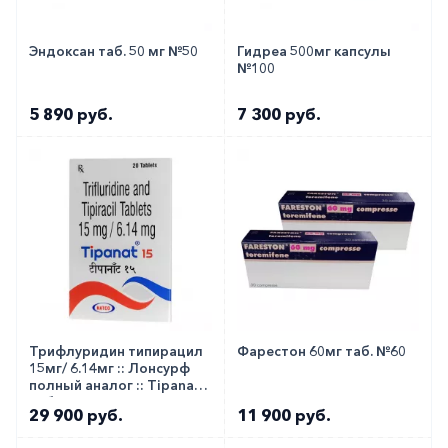
Эндоксан таб. 50 мг №50
Гидреа 500мг капсулы
№100
5 890 руб.
7 300 руб.
Трифлуридин типирацил
Фарестон 60мг таб. №60
15мг/ 6.14мг :: Лонсурф
полный аналог :: Tipanat
таб. №20
29 900 руб.
11 900 руб.