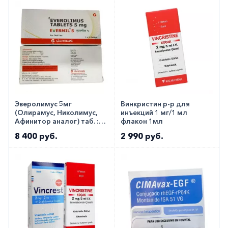
Эверолимус 5мг
Винкристин р-р для
(Олирамус, Николимус,
инъекций 1 мг/1 мл
Афинитор аналог) таб. ::
флакон 1мл
Evermil 5мг №10
8 400 руб.
2 990 руб.