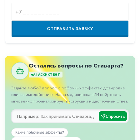
Противовоспалительные
Противогрибковые
Противоопухолевые
ОТПРАВИТЬ ЗАЯВКУ
Противоподагрические
Противорвотные
Противоэпилептические
Остались вопросы по Стиварга?
Прочее
AI-АССИСТЕНТ
Пульмонология
Задайте любой вопрос о побочных эффектах, дозировке
Сердечные
или взаимодействиях. Наша медицинская ИИ нейросеть
мгновенно проанализирует инструкции и даст точный ответ.
Сосудистые
Тромбозы
Спросить
Урология
Какие побочные эффекты?
Ухо-