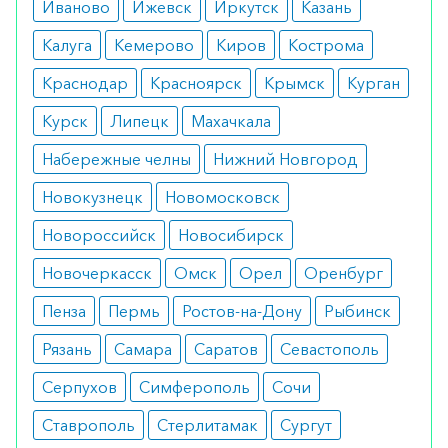
Возможны изменения со стороны картины крови
Иваново
Ижевск
Иркутск
Казань
(анемия, лейкопения), поэтому применением
Калуга
Кемерово
Киров
Кострома
следует сдать анализы крови.
Краснодар
Красноярск
Крымск
Курган
Режим дозирования
Курск
Липецк
Махачкала
При планировании лечения рекомендуется
Набережные челны
Нижний Новгород
запастись лекарством с расчетом на курс в три
Новокузнецк
Новомосковск
недели. Суточная доза в среднем составляет 160
мг.
Новороссийск
Новосибирск
Особые указания
Новочеркасск
Омск
Орел
Оренбург
Пенза
Пермь
Ростов-на-Дону
Рыбинск
При одновременном применении с
антикоагулянтами пациенты должны находиться
Рязань
Самара
Саратов
Севастополь
под наблюдением врача в связи с высоким
Серпухов
Симферополь
Сочи
риском кровотечений.
Ставрополь
Стерлитамак
Сургут
Медики о препарате